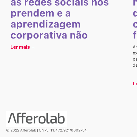
as redes sociais nos
prendem e a
aprendizagem
corporativa não
Ler mais →
Ap
ex
p
d
L
© 2022 Afferolab | CNPJ: 11.472.921/0002-54